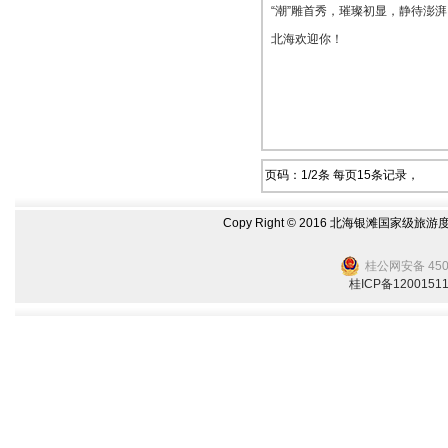
“潮”雕首秀，璀璨初显，静待澎湃
北海欢迎你！
页码：
1
/
2
条 每页
15
条记录，
Copy Right © 2016 北海银滩国家级旅游
桂公网安备 4505
桂ICP备1200151