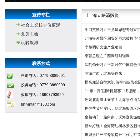
宣传专栏
瀹ｄ紶涓撴爮
社会主义核心价值观
学习贯彻习近平党建思想专题宣
党务工会
北海银滩景区周安延同志被授予“
玩转银滩
李楚调研文旅产业项目
李强总理在广西调研时强调
联系方式
深刻领会习近平新时代中国特色
冬游广西，北海等你来！
咨询电话：0779-3889691
提高廉洁自律意识 筑牢拒腐防变
投诉电话：0779-3880999
“一带一路”国际帆船赛11月启
救援电话：18907793929
热闹北海堪比春节！北海景点街头人
bh.yintan@163.com
抓住季节的尾巴，到北海银滩玩水
坐着动车一路向南，玩海逛街游
新奇好玩！金海湾红树林景区新
银滩景区开展专项提升工作，打